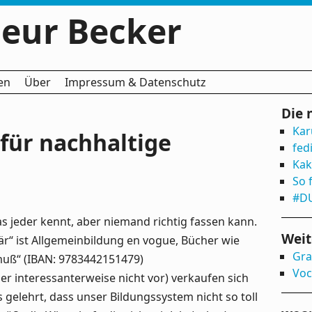
eur Becker
en
Über
Impressum & Datenschutz
Die 
Kar
 für nachhaltige
fed
Kak
So 
#DU
das jeder kennt, aber niemand richtig fassen kann.
Weit
är“ ist Allgemeinbildung en vogue, Bücher wie
Gra
muß“ (IBAN: ‎9783442151479)
Voc
 interessanterweise nicht vor) verkaufen sich
s gelehrt, dass unser Bildungssystem nicht so toll