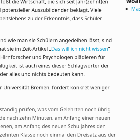
woa
tößt die Wirtschaft, die sich seit Jahr(zehnt)en
Ma
potenzieller Auszubildender beklagt. Viele
eitslebens zu der Erkenntnis, dass Schüler
und wie man sie Schülern angedeihen lässt, sind
at sie im Zeit-Artikel „
Das will ich nicht wissen
“
 „Hirnforscher und Psychologen plädieren für
ltigkeit ist auch eines dieser Schlagwörter der
eder alles und nichts bedeuten kann.
r Universität Bremen, fordert konkret weniger
ständig prüfen, was vom Gelehrten noch übrig
unde nach zehn Minuten, am Anfang einer neuen
genen, am Anfang des neuen Schuljahres den
r zehnten Klasse noch einmal den Dreisatz aus der