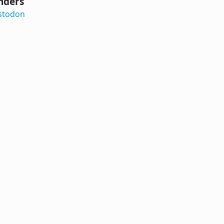
nders
stodon